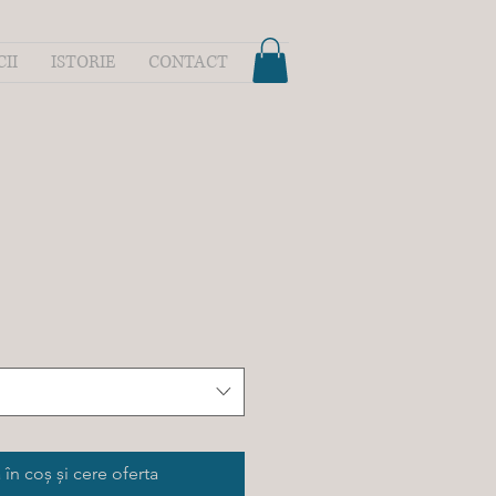
CII
ISTORIE
CONTACT
în coș și cere oferta