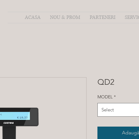
ACASA
NOU & PROM
PARTENERI
SERVI
QD2
MODEL
*
Select
Adaugă 