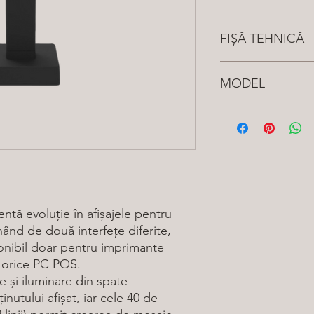
FIȘĂ TEHNICĂ
Vezi aici
MODEL
932GA030100J33
- C
BLACK
ntă evoluție în afișajele pentru
ând de două interfețe diferite,
sponibil doar pentru imprimante
la orice PC POS.
e și iluminare din spate
nutului afișat, iar cele 40 de