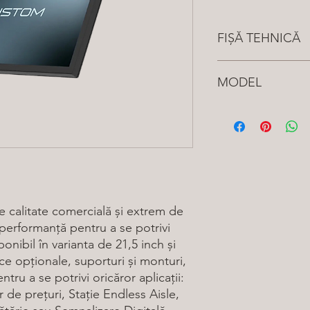
FIȘĂ TEHNICĂ
Vezi aici
MODEL
935KY114400L33
- P
8GB RAM 128GB SS
935KY114500L33
- PC
OS 8GB RAM 256GB
e calitate comercială și extrem de
și performanță pentru a se potrivi
ponibil în varianta de 21,5 inch și
ce opționale, suporturi și monturi,
tru a se potrivi oricăror aplicații:
 de prețuri, Stație Endless Aisle,