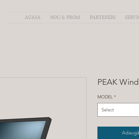
ACASA
NOU & PROM
PARTENERI
SERVI
PEAK Wind
MODEL
*
Select
Adaugă 