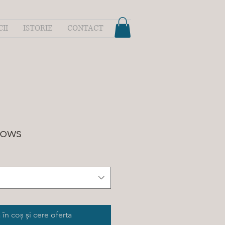
CII
ISTORIE
CONTACT
ows
în coș și cere oferta