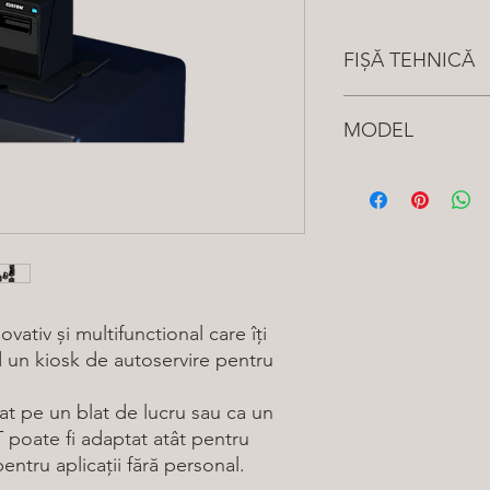
FIȘĂ TEHNICĂ
Vezi aici
MODEL
9C1PC010200010
- 
SERVICE STAND
9C1PC010300010
- B
CONNECT
9C1PC010400010
- F
9C1PC010500010
- B
VERSION CONNECT
tiv și multifunctional care îți
d un kiosk de autoservire pentru
at pe un blat de lucru sau ca un
oate fi adaptat atât pentru
pentru aplicații fără personal.