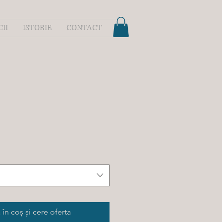
CII
ISTORIE
CONTACT
în coș și cere oferta