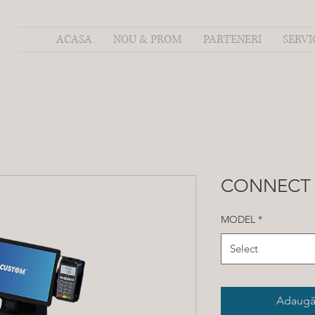
ACASA
NOU & PROM
PARTENERI
SERVI
CONNECT
MODEL
*
Select
Adaugă 