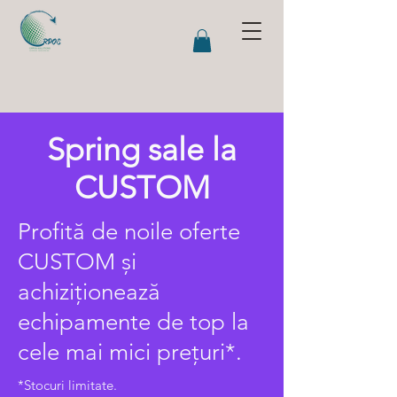
Spring sale la
CUSTOM
Profită de noile oferte
CUSTOM și
achiziționează
echipamente de top la
cele mai mici prețuri*.
*Stocuri limitate.