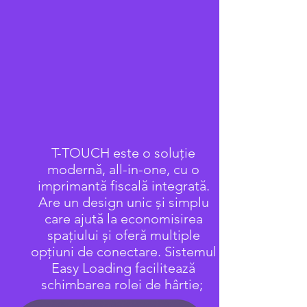
T-TOUCH este o soluție
modernă, all-in-one, cu o
imprimantă fiscală integrată.
Are un design unic și simplu
care ajută la economisirea
spațiului și oferă multiple
opțiuni de conectare. Sistemul
Easy Loading facilitează
schimbarea rolei de hârtie;