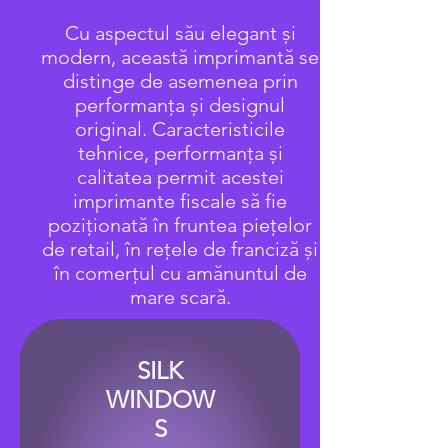
Cu aspectul său elegant și
modern, această imprimantă se
distinge de asemenea prin
performanța și designul
original. Caracteristicile
tehnice, performanța și
calitatea permit acestei
imprimante fiscale să fie
poziționată în fruntea piețelor
de retail, în rețele de franciză și
în comerțul cu amănuntul de
mare scară.
SILK
WINDOW
S